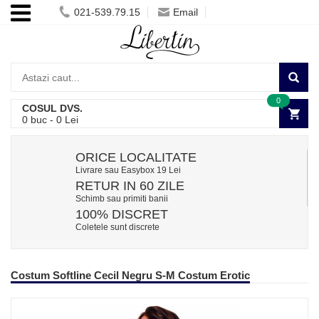
021-539.79.15
Email
0
COSUL DVS.
0
buc -
0
Lei
ORICE LOCALITATE
Livrare sau Easybox 19 Lei
RETUR IN 60 ZILE
Schimb sau primiti banii
100% DISCRET
Coletele sunt discrete
Costum Softline Cecil Negru S-M Costum Erotic