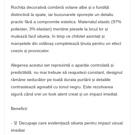
Rochița decorativă combină volane albe și o fundiță
distinctivă la spate, iar buzunarele sporește un detaliu
practic fără a compromite estetica. Materialul elastic (97%
poliester, 3% elastan) menține piesele la locul lor și
mulează facil silueta, în timp ce chilotel asortați și
manșetele din volănaș completează ținuta pentru un efect
coeziv și provocator.
Alegerea acestui set reprezintă o apariție controlată și
predictibilă: nu mai trebuie să reajustezi constant, designul
rămâne seducător pe toată durata purtării și detaliile
contrastează agreabil cu tonul negru. Este rezolvarea
sigură când vrei un look atent creat și un impact imediat.
Beneficii:
- 👗 Decupaje care evidențiază silueta pentru impact vizual
imediat