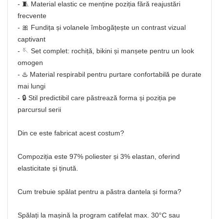
- 🧵 Material elastic ce menține poziția fără reajustări
frecvente
- 🎀 Fundița și volanele îmbogățește un contrast vizual
captivant
- 🪡 Set complet: rochiță, bikini și manșete pentru un look
omogen
- ♨️ Material respirabil pentru purtare confortabilă pe durate
mai lungi
- 🔒 Stil predictibil care păstrează forma și poziția pe
parcursul serii
Din ce este fabricat acest costum?
Compoziția este 97% poliester și 3% elastan, oferind
elasticitate și ținută.
Cum trebuie spălat pentru a păstra dantela și forma?
Spălați la mașină la program catifelat max. 30°C sau