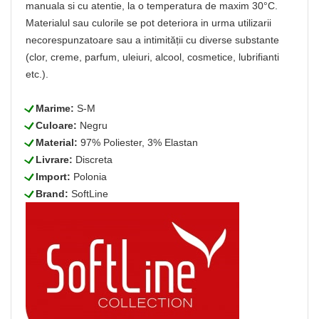
manuala si cu atentie, la o temperatura de maxim 30°C.
Materialul sau culorile se pot deteriora in urma utilizarii
necorespunzatoare sau a intimității cu diverse substante
(clor, creme, parfum, uleiuri, alcool, cosmetice, lubrifianti
etc.).
L
Marime:
S-M
L
Culoare:
Negru
L
Material:
97% Poliester, 3% Elastan
L
Livrare:
Discreta
L
Import:
Polonia
L
Brand:
SoftLine