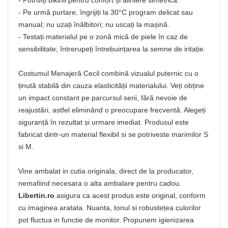
- Potriviți bikinii pentru confort și aliniere simetrică.
- Pe urmă purtare, îngrijiți la 30°C program delicat sau
manual; nu uzați înălbitori; nu uscați la mașină.
- Testați materialul pe o zonă mică de piele în caz de
sensibilitate; întrerupeți întrebuințarea la semne de iritație.
Costumul Menajeră Cecil combină vizualul puternic cu o
ținută stabilă din cauza elasticității materialului. Veți obține
un impact constant pe parcursul serii, fără nevoie de
reajustări, astfel eliminând o preocupare frecventă. Alegeți
siguranță în rezultat și urmare imediat. Produsul este
fabricat dintr-un material flexibil si se potriveste marimilor S
si M.
Vine ambalat in cutia originala, direct de la producator,
nemafiind necesara o alta ambalare pentru cadou.
Libertin.ro
asigura ca acest produs este original, conform
cu imaginea aratata. Nuanta, tonul si robustețea culorilor
pot fluctua in functie de monitor. Propunem igienizarea