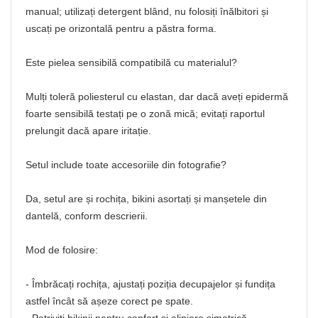
manual; utilizați detergent blând, nu folosiți înălbitori și
uscați pe orizontală pentru a păstra forma.
Este pielea sensibilă compatibilă cu materialul?
Mulți toleră poliesterul cu elastan, dar dacă aveți epidermă
foarte sensibilă testați pe o zonă mică; evitați raportul
prelungit dacă apare iritație.
Setul include toate accesoriile din fotografie?
Da, setul are și rochița, bikini asortați și manșetele din
dantelă, conform descrierii.
Mod de folosire:
- Îmbrăcați rochița, ajustați poziția decupajelor și fundița
astfel încât să așeze corect pe spate.