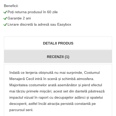
Beneficii:
L
Poți returna produsul în 60 zile
L
Garanție 2 ani
L
Livrare discretă la adresă sau Easybox
DETALII PRODUS
RECENZII (1)
îndată ce lenjeria obișnuită nu mai surprinde, Costumul
Menajeră Cecil intră în scenă și schimbă atmosfera.
Majoritatea costumelor arată asemănător și pierd efectul
mai târziu primele mișcări; acest set din dantelă păstrează
impactul vizual în raport cu decupajelor adânci și spatelui
descoperit, astfel încât atracția persistă constantă pe
parcursul serii.