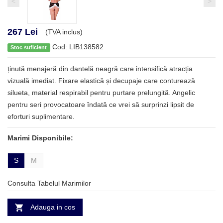
<
>
267 Lei
(TVA inclus)
Cod: LIB138582
Stoc suficient
ținută menajeră din dantelă neagră care intensifică atracția
vizuală imediat. Fixare elastică și decupaje care conturează
silueta, material respirabil pentru purtare prelungită. Angelic
pentru seri provocatoare îndată ce vrei să surprinzi lipsit de
eforturi suplimentare.
Marimi Disponibile:
S
M
Consulta Tabelul Marimilor
Adauga in cos