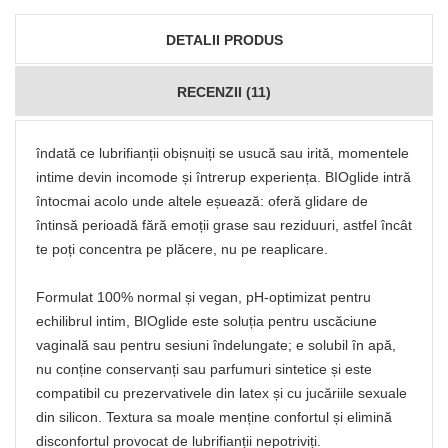
DETALII PRODUS
RECENZII (11)
îndată ce lubrifianții obișnuiți se usucă sau irită, momentele
intime devin incomode și întrerup experiența. BIOglide intră
întocmai acolo unde altele eșuează: oferă glidare de
întinsă perioadă fără emoții grase sau reziduuri, astfel încât
te poți concentra pe plăcere, nu pe reaplicare.
Formulat 100% normal și vegan, pH-optimizat pentru
echilibrul intim, BIOglide este soluția pentru uscăciune
vaginală sau pentru sesiuni îndelungate; e solubil în apă,
nu conține conservanți sau parfumuri sintetice și este
compatibil cu prezervativele din latex și cu jucăriile sexuale
din silicon. Textura sa moale menține confortul și elimină
disconfortul provocat de lubrifianții nepotriviți.