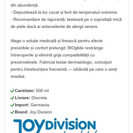
din abundență.
- Depozitează la loc uscat și ferit de temperaturi extreme.
- Recomandare de siguranță: testează pe o suprafață mică
de piele dacă ai antecedente de alergii severe.
Alege o soluție medicală și firească pentru efecte
previzibile și confort prelungit; BIOglide restrânge
întreruperile și elimină grija compatibilității cu
prezervativele. Fabricat testat dermatologic, conceput
pentru întrebuințare frecventă — izbândă pe care o simți
imediat.
L
Cantitate:
500 ml
L
Livrare:
Discreta
L
Import:
Germania
L
Brand:
Joy Division