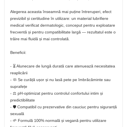
Alegerea aceasta înseamnă mai puține întreruperi, efect
previzibil și certitudine în utilizare: un material lubrifiere
medical verificat dermatologic, conceput pentru exploatare
frecventă și pentru compatibilitate largă — rezultatul este o
trăire mai fluidă și mai controlată.
Beneficii:
- ⏳ Alunecare de lungă durată care atenuează necesitatea
reaplicării
- 🧼 Se curăță ușor și nu lasă pete pe îmbrăcăminte sau
suprafețe
- ⚖️ pH-optimizat pentru controlul confortului intim și
predictibilitate
- 🛡️ Compatibil cu prezervative din cauciuc pentru siguranță
sexuală
- 🌱 Formulă 100% normală și vegană pentru utilizare