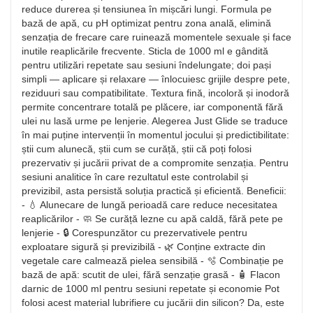
reduce durerea și tensiunea în mișcări lungi. Formula pe
bază de apă, cu pH optimizat pentru zona anală, elimină
senzația de frecare care ruinează momentele sexuale și face
inutile reaplicările frecvente. Sticla de 1000 ml e gândită
pentru utilizări repetate sau sesiuni îndelungate; doi pași
simpli — aplicare și relaxare — înlocuiesc grijile despre pete,
reziduuri sau compatibilitate. Textura fină, incoloră și inodoră
permite concentrare totală pe plăcere, iar componentă fără
ulei nu lasă urme pe lenjerie. Alegerea Just Glide se traduce
în mai puține intervenții în momentul jocului și predictibilitate:
știi cum alunecă, știi cum se curăță, știi că poți folosi
prezervativ și jucării privat de a compromite senzația. Pentru
sesiuni analitice în care rezultatul este controlabil și
previzibil, asta persistă soluția practică și eficientă. Beneficii:
- 💧 Alunecare de lungă perioadă care reduce necesitatea
reaplicărilor - 🧼 Se curăță lezne cu apă caldă, fără pete pe
lenjerie - 🔒 Corespunzător cu prezervativele pentru
exploatare sigură și previzibilă - 🌿 Conține extracte din
vegetale care calmează pielea sensibilă - 🫧 Combinație pe
bază de apă: scutit de ulei, fără senzație grasă - 🧴 Flacon
darnic de 1000 ml pentru sesiuni repetate și economie Pot
folosi acest material lubrifiere cu jucării din silicon? Da, este