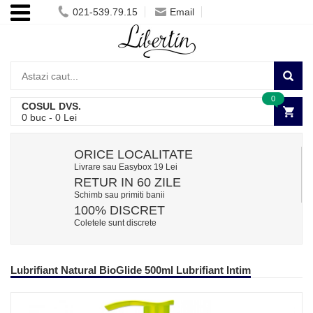
021-539.79.15
Email
0
COSUL DVS.
0
buc -
0
Lei
ORICE LOCALITATE
Livrare sau Easybox 19 Lei
RETUR IN 60 ZILE
Schimb sau primiti banii
100% DISCRET
Coletele sunt discrete
Lubrifiant Natural BioGlide 500ml Lubrifiant Intim