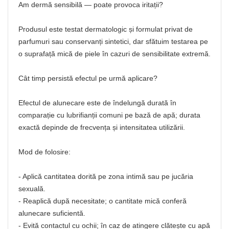
Am dermă sensibilă — poate provoca iritații?
Produsul este testat dermatologic și formulat privat de
parfumuri sau conservanți sintetici, dar sfătuim testarea pe
o suprafață mică de piele în cazuri de sensibilitate extremă.
Cât timp persistă efectul pe urmă aplicare?
Efectul de alunecare este de îndelungă durată în
comparație cu lubrifianții comuni pe bază de apă; durata
exactă depinde de frecvența și intensitatea utilizării.
Mod de folosire:
- Aplică cantitatea dorită pe zona intimă sau pe jucăria
sexuală.
- Reaplică după necesitate; o cantitate mică conferă
alunecare suficientă.
- Evită contactul cu ochii; în caz de atingere clătește cu apă