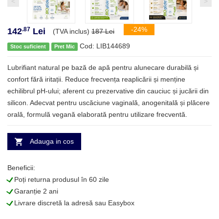
<
>
-24%
.87
142
Lei
(TVA inclus)
187 Lei
Cod: LIB144689
Stoc suficient
Pret Mic
Lubrifiant natural pe bază de apă pentru alunecare durabilă și
confort fără iritații. Reduce frecvența reaplicării și menține
echilibrul pH-ului; aferent cu prezervative din cauciuc și jucării din
silicon. Adecvat pentru uscăciune vaginală, anogenitală și plăcere
orală, formulă vegană elaborată pentru utilizare frecventă.
Adauga in cos
Beneficii:
L
Poți returna produsul în 60 zile
L
Garanție 2 ani
L
Livrare discretă la adresă sau Easybox