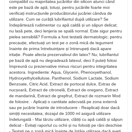
compatibil cu majoritatea jucăriilor din silicon atunci când
este pe bază de apă; totuși, pentru jucăriile foarte moi
verificați instrucțiunile producătorului jucăriei cândva de
utilizare. Cum se curăță lubrifiantul după utilizare? Se
îndepărtează rudimentar cu apă caldă și un săpun delicat;
nu lasă pete, deci lenjeria se spală normal. Este sigur pentru
pielea sensibilă? Formula a fost testată dermatologic; pentru
precauție, efectuați un test pe o zonă mică de tegument
înainte de prima întrebuințare și întrerupeți dacă apare
iritație. Poate afecta prezervativul din latex? Nu; lubrifiantul
pe bază de apă nu degradează latexul, deci îl puteți folosi
împreună cu prezervative minus riscuri pentru integritatea
acestora. Ingrediente: Aqua, Glycerin, Phenoxyethanol,
Hydroxyethylcellulose, Panthenol, Sodium Lactate, Sodium
Benzoate, Citric Acid, Extract de portocal dulce, Extras de
nucșoară, Extract de citronelă, Extract de oregano, Extract
de mandarină, Extract de grepfrut, Extract de rozmarin Mod
de folosire: - Aplicați o cantitate adecvată pe zona externă
sau pe jucărie înainte de introducere - Reaplicați doar dacă
simțiți necesitatea; dozajul de 1000 ml asigură utilizare
îndelungată - Mai târziu utilizare, clătiți cu apă caldă și săpun
delicat - Evitați raportul cu ochii și nu folosiți pe răni deschise
- Testați pe o zonă mică înainte de întâia utilizare dacă aveți